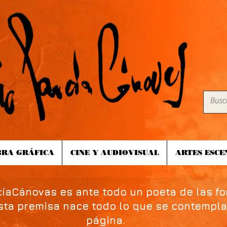
RA GRÁFICA
CINE Y AUDIOVISUAL
ARTES ESCE
íaCánovas es ante todo un poeta de las fo
esta premisa nace todo lo que se contempla
página.