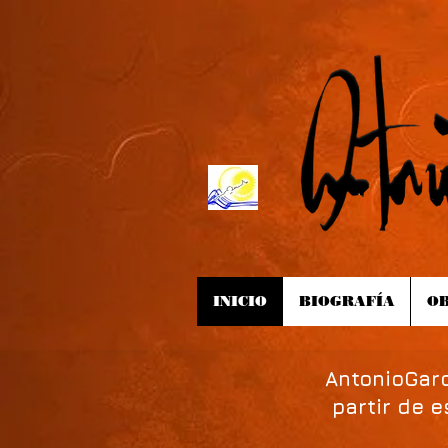
INICIO
BIOGRAFÍA
OB
AntonioGarc
partir de 